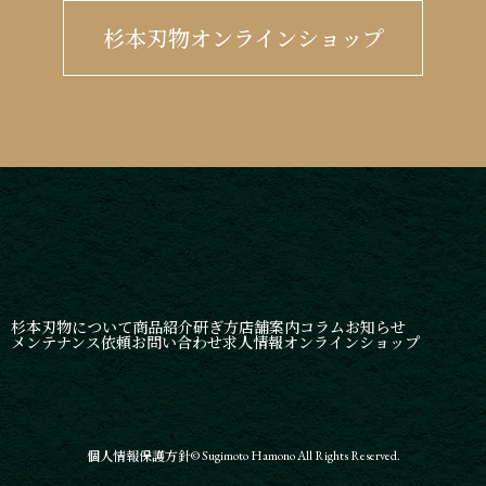
杉本刃物オンラインショップ
杉本刃物について
商品紹介
研ぎ方
店舗案内
コラム
お知らせ
メンテナンス依頼
お問い合わせ
求人情報
オンラインショップ
個人情報保護方針
© Sugimoto Hamono All Rights Reserved.